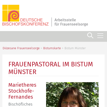
Navigation
überspringen
Diözesane Frauenseelsorge
Bistumskarte
Bistum Münster
FRAUENPASTORAL IM BISTUM
MÜNSTER
Marietheres
Stockhofe-
Fernandes
Bischöfliches